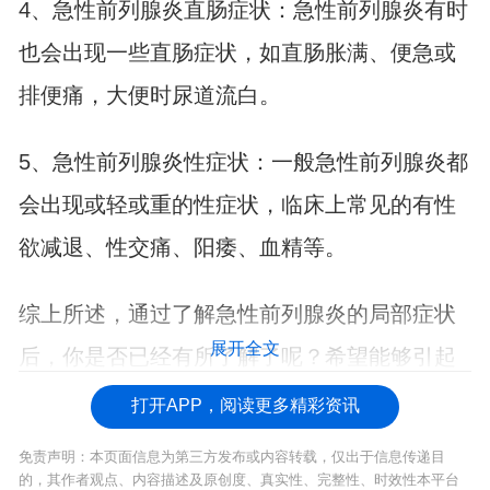
4、急性前列腺炎直肠症状：急性前列腺炎有时
也会出现一些直肠症状，如直肠胀满、便急或
排便痛，大便时尿道流白。
5、
急性前列腺炎
性症状：一般急性
前列腺炎
都
会出现或轻或重的性症状，临床上常见的有
性
欲减退
、性交痛、
阳痿
、血精等。
综上所述，通过了解急性前列腺炎的局部症状
展开全文
后，你是否已经有所了解了呢？希望能够引起
大家的重视，
预防前列腺炎
的产生。
打开APP，阅读更多精彩资讯
免责声明：本页面信息为第三方发布或内容转载，仅出于信息传递目
的，其作者观点、内容描述及原创度、真实性、完整性、时效性本平台