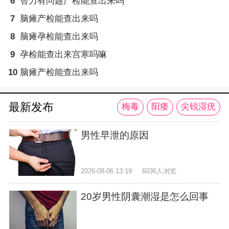
6
智力有问题产检能查出来吗
7
脑瘫产检能查出来吗
8
脑瘫孕检能查出来吗
9
孕检能查出来宫寒吗嘛
10
脑瘫产检能查出来吗
最新发布
梅毒
阳痿
尖锐湿疣
男性早泄的原因
2026-08-06 13:19
6036人浏览
20岁男性阴囊潮湿是怎么回事