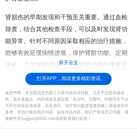
肾损伤的早期发现和干预至关重要。通过血检
筛查，结合其他检查手段，可以及时发现肾功
能异常。针对不同原因采取相应的治疗措施，
能够有效延缓病情进展，保护肾脏功能。定期
展开全文
体检，关注肾脏健康，是预防肾损伤的重要手
段。
打开APP，阅读更多精彩资讯
免责声明：本页面信息为第三方发布或内容转载，仅出于信息传递目
的，其作者观点、内容描述及原创度、真实性、完整性、时效性本平台
不作任何保证或承诺，涉及用药、治疗等问题需谨遵医嘱！请读者仅作
参考，并自行核实相关内容。如有作品内容、知识产权或其它问题，请
发邮件至suggest@fh21.com及时联系我们处理！