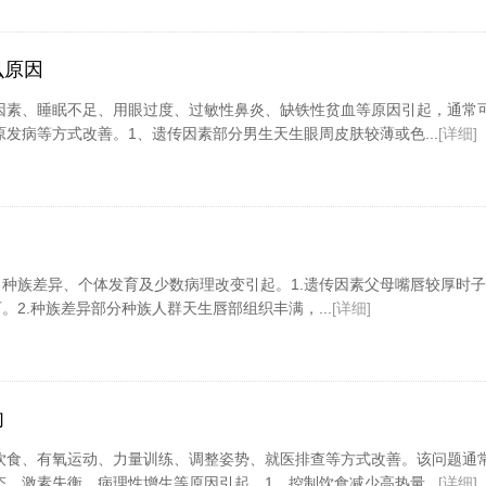
么原因
因素、睡眠不足、用眼过度、过敏性鼻炎、缺铁性贫血等原因引起，通常
发病等方式改善。1、遗传因素部分男生天生眼周皮肤较薄或色...
[详细]
种族差异、个体发育及少数病理改变引起。1.遗传因素父母嘴唇较厚时
2.种族差异部分种族人群天生唇部组织丰满，...
[详细]
肉
饮食、有氧运动、力量训练、调整姿势、就医排查等方式改善。该问题通
、激素失衡、病理性增生等原因引起。1、控制饮食减少高热量...
[详细]