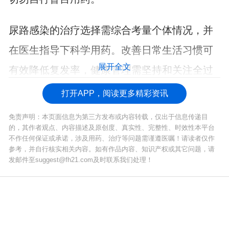
尿路感染的治疗选择需综合考量个体情况，并
在医生指导下科学用药。改善日常生活习惯可
展开全文
有效降低复发率，健康管理需坚持和关注全过
程。
打开APP，阅读更多精彩资讯
免责声明：本页面信息为第三方发布或内容转载，仅出于信息传递目
的，其作者观点、内容描述及原创度、真实性、完整性、时效性本平台
不作任何保证或承诺，涉及用药、治疗等问题需谨遵医嘱！请读者仅作
参考，并自行核实相关内容。如有作品内容、知识产权或其它问题，请
发邮件至suggest@fh21.com及时联系我们处理！